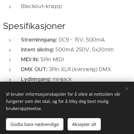
Blackout-knapp
Spesifikasjoner
Strøminngang:
DC9 ~ 15V, 500mA
Intern sikring:
500mA 250V, 5x20mm
MIDI IN:
5Pin MIDI
DMX OUT:
3Pin XLR (kvinnelig) DMX
Lydinngang:
minijack
EXT STEP CONTROL:
DB-9
Vi bruker informasjonskapsler for å sikre at nettsiden vår
fungerer som det skal, og for å tilby deg best mulig
brukeropplevelse.
© 2025 Hagan Media LLB AS
Godta bare nødvendige
Aksepter alt
Drevet av
Webnode
Informasjonskapsler