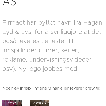
AS
Firmaet har byttet navn fra Hagan
Lyd & Lys, for å synliggjøre at det
også leveres tjenester til
innspillinger (filmer, serier,
reklame, undervisningsvideoer
osv). Ny logo jobbes med.
Ølhunden
Noen av innspillingene vi har eller leverer crew til:
Berit
stakk av
med tre
priser.
Vi leverer