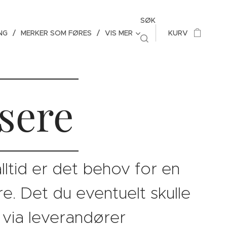
SØK
NG
MERKER SOM FØRES
VIS MER
KURV
sere
lltid er det behov for en
re. Det du eventuelt skulle
s via leverandører