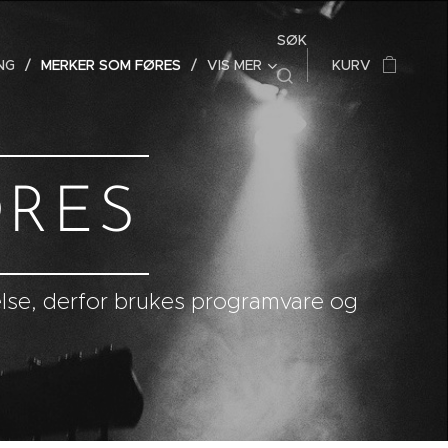
SØK
NG
MERKER SOM FØRES
VIS MER
KURV
ØRES
velse, derfor brukes programvare og