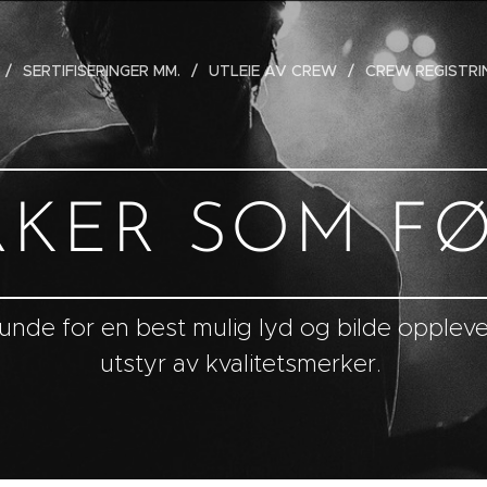
SERTIFISERINGER MM.
UTLEIE AV CREW
CREW REGISTRI
KER SOM F
m kunde for en best mulig lyd og bilde opple
utstyr av kvalitetsmerker.